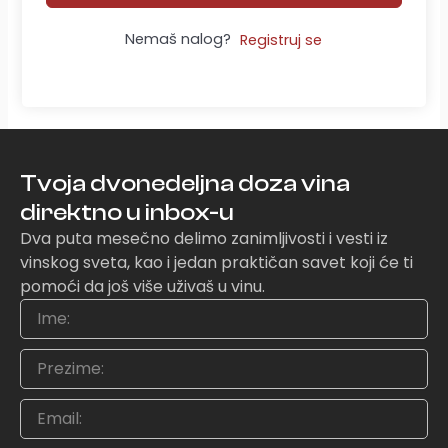
Nemaš nalog?
Registruj se
Tvoja dvonedeljna doza vina
direktno u inbox-u
Dva puta mesečno delimo zanimljivosti i vesti iz
vinskog sveta, kao i jedan praktičan savet koji će ti
pomoći da još više uživaš u vinu.
Ime
Prezime
Email