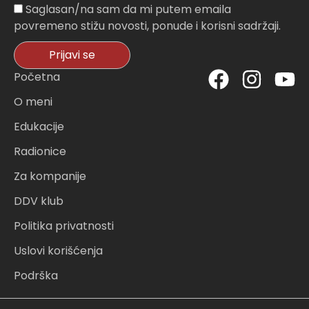
Sagasnost
Saglasan/na sam da mi putem emaila
povremeno stižu novosti, ponude i korisni sadržaji.
Prijavi se
F
I
Y
Početna
a
n
o
O meni
c
s
u
Edukacije
e
t
t
Radionice
b
a
u
o
g
b
Za kompanije
o
r
e
DDV klub
k
a
Politika privatnosti
m
Uslovi korišćenja
Podrška