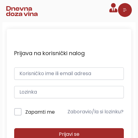
Pređi
na
sadržaj
Prijava na korisnički nalog
Zaboravio/la si lozinku?
Zapamti me
Prijavi se