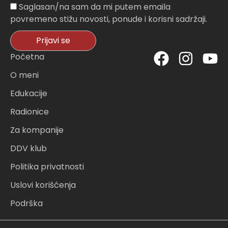
Sagasnost
Saglasan/na sam da mi putem emaila
povremeno stižu novosti, ponude i korisni sadržaji.
Prijavi se
F
I
Y
Početna
a
n
o
O meni
c
s
u
Edukacije
e
t
t
Radionice
b
a
u
o
g
b
Za kompanije
o
r
e
DDV klub
k
a
Politika privatnosti
m
Uslovi korišćenja
Podrška