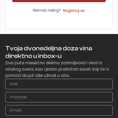
Nemaš nalog?
Registruj se
Tvoja dvonedeljna doza vina
direktno u inbox-u
Dva puta mesečno delimo zanimljivosti i vesti iz
vinskog sveta, kao i jedan praktičan savet koji će ti
pomoći da još više uživaš u vinu.
Ime
Prezime
Email