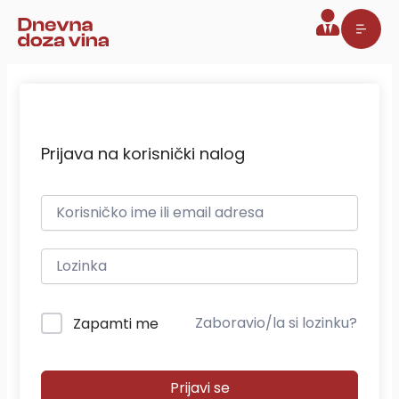
Pređi
na
sadržaj
Prijava na korisnički nalog
Zaboravio/la si lozinku?
Zapamti me
Prijavi se