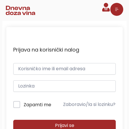
Pređi
na
sadržaj
Prijava na korisnički nalog
Zaboravio/la si lozinku?
Zapamti me
Prijavi se