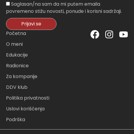
Sagasnost
Saglasan/na sam da mi putem emaila
povremeno stižu novosti, ponude i korisni sadržaji.
Prijavi se
F
I
Y
Početna
a
n
o
O meni
c
s
u
Edukacije
e
t
t
Radionice
b
a
u
o
g
b
Za kompanije
o
r
e
DDV klub
k
a
Politika privatnosti
m
Uslovi korišćenja
Podrška