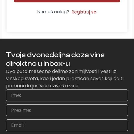
Nemaš nalog?
Registruj se
Tvoja dvonedeljna doza vina
direktno u inbox-u
Dva puta mesečno delimo zanimljivosti i vesti iz
vinskog sveta, kao i jedan praktičan savet koji će ti
pomoći da još više uživaš u vinu.
Ime
Prezime
Email