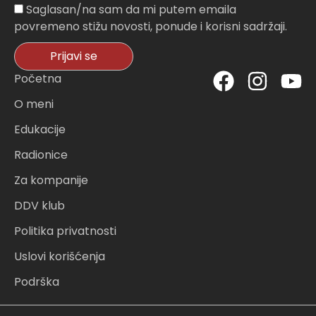
Sagasnost
Saglasan/na sam da mi putem emaila
povremeno stižu novosti, ponude i korisni sadržaji.
Prijavi se
F
I
Y
Početna
a
n
o
O meni
c
s
u
Edukacije
e
t
t
Radionice
b
a
u
o
g
b
Za kompanije
o
r
e
DDV klub
k
a
Politika privatnosti
m
Uslovi korišćenja
Podrška