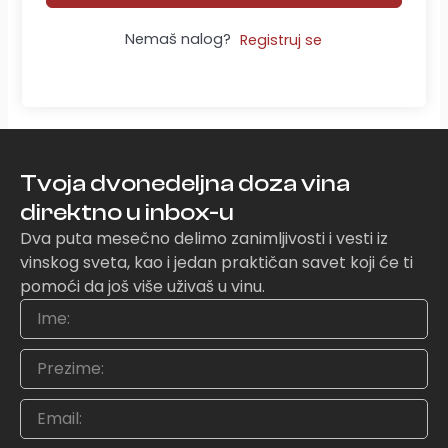
Nemaš nalog?
Registruj se
Tvoja dvonedeljna doza vina
direktno u inbox-u
Dva puta mesečno delimo zanimljivosti i vesti iz
vinskog sveta, kao i jedan praktičan savet koji će ti
pomoći da još više uživaš u vinu.
Ime
Prezime
Email