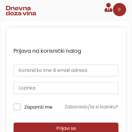
Pređi
na
sadržaj
Prijava na korisnički nalog
Zaboravio/la si lozinku?
Zapamti me
Prijavi se