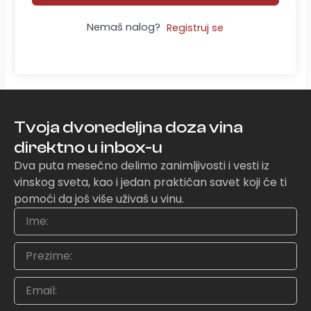
Nemaš nalog?
Registruj se
Tvoja dvonedeljna doza vina
direktno u inbox-u
Dva puta mesečno delimo zanimljivosti i vesti iz
vinskog sveta, kao i jedan praktičan savet koji će ti
pomoći da još više uživaš u vinu.
Ime
Prezime
Email