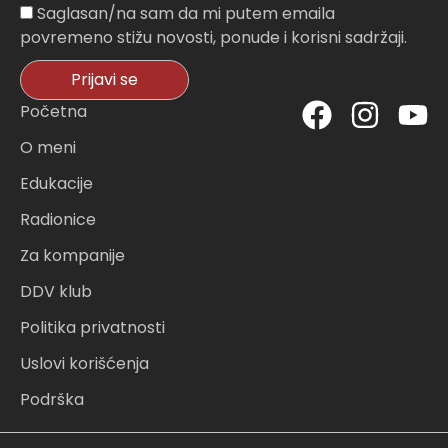
Sagasnost
Saglasan/na sam da mi putem emaila
povremeno stižu novosti, ponude i korisni sadržaji.
Prijavi se
F
I
Y
Početna
a
n
o
O meni
c
s
u
Edukacije
e
t
t
Radionice
b
a
u
o
g
b
Za kompanije
o
r
e
DDV klub
k
a
Politika privatnosti
m
Uslovi korišćenja
Podrška