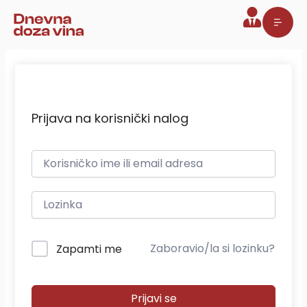
Pređi
na
sadržaj
Prijava na korisnički nalog
Zaboravio/la si lozinku?
Zapamti me
Prijavi se