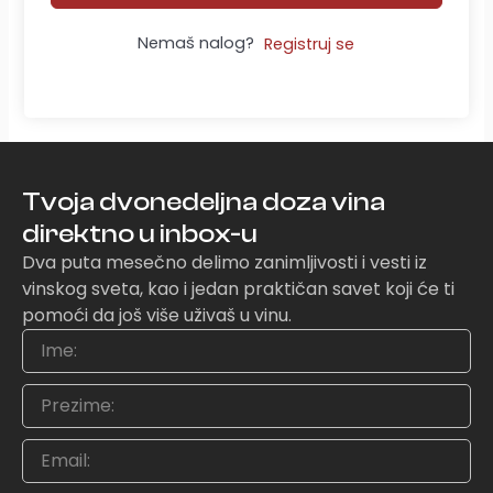
Nemaš nalog?
Registruj se
Tvoja dvonedeljna doza vina
direktno u inbox-u
Dva puta mesečno delimo zanimljivosti i vesti iz
vinskog sveta, kao i jedan praktičan savet koji će ti
pomoći da još više uživaš u vinu.
Ime
Prezime
Email