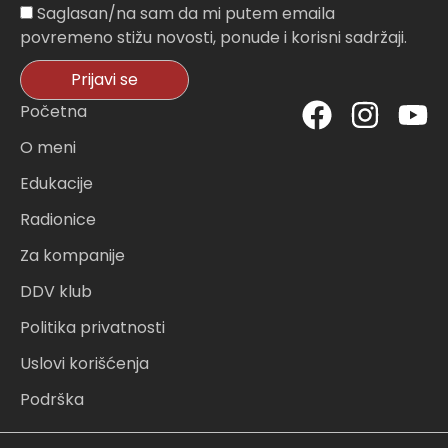
Sagasnost
Saglasan/na sam da mi putem emaila
povremeno stižu novosti, ponude i korisni sadržaji.
Prijavi se
F
I
Y
Početna
a
n
o
O meni
c
s
u
Edukacije
e
t
t
Radionice
b
a
u
o
g
b
Za kompanije
o
r
e
DDV klub
k
a
Politika privatnosti
m
Uslovi korišćenja
Podrška