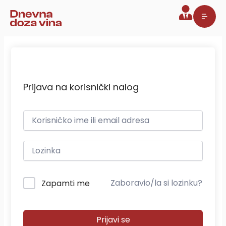
Pređi
na
sadržaj
Prijava na korisnički nalog
Zaboravio/la si lozinku?
Zapamti me
Prijavi se