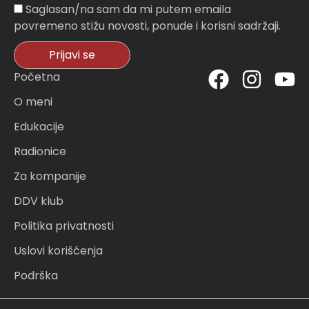
Sagasnost
Saglasan/na sam da mi putem emaila
povremeno stižu novosti, ponude i korisni sadržaji.
Prijavi se
F
I
Y
Početna
a
n
o
O meni
c
s
u
Edukacije
e
t
t
Radionice
b
a
u
o
g
b
Za kompanije
o
r
e
DDV klub
k
a
Politika privatnosti
m
Uslovi korišćenja
Podrška