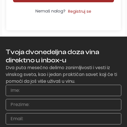
Nemaš nalog?
Registruj se
Tvoja dvonedeljna doza vina
direktno u inbox-u
Dva puta mesečno delimo zanimljivosti i vesti iz
vinskog sveta, kao i jedan praktičan savet koji će ti
pomoći da još više uživaš u vinu.
Ime
Prezime
Email