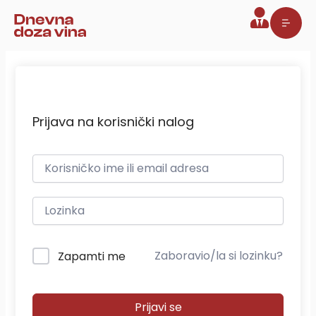
Pređi
na
sadržaj
Prijava na korisnički nalog
Zaboravio/la si lozinku?
Zapamti me
Prijavi se