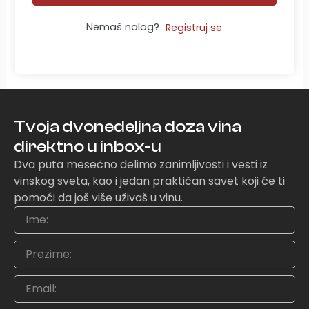
Nemaš nalog?
Registruj se
Tvoja dvonedeljna doza vina
direktno u inbox-u
Dva puta mesečno delimo zanimljivosti i vesti iz
vinskog sveta, kao i jedan praktičan savet koji će ti
pomoći da još više uživaš u vinu.
Ime
Prezime
Email