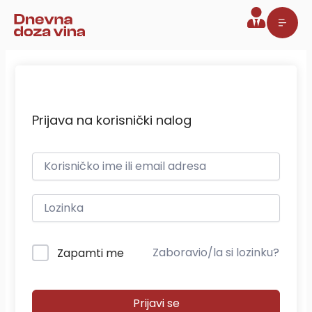
Pređi
na
sadržaj
Prijava na korisnički nalog
Zaboravio/la si lozinku?
Zapamti me
Prijavi se