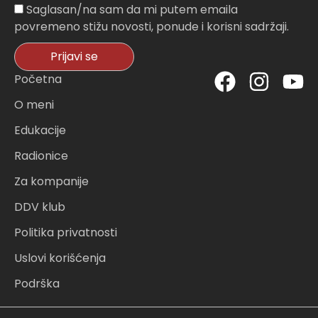
Sagasnost
Saglasan/na sam da mi putem emaila
povremeno stižu novosti, ponude i korisni sadržaji.
Prijavi se
F
I
Y
Početna
a
n
o
O meni
c
s
u
Edukacije
e
t
t
Radionice
b
a
u
o
g
b
Za kompanije
o
r
e
DDV klub
k
a
Politika privatnosti
m
Uslovi korišćenja
Podrška