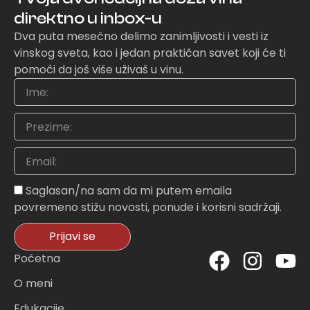
direktno u inbox-u
Dva puta mesečno delimo zanimljivosti i vesti iz
vinskog sveta, kao i jedan praktičan savet koji će ti
pomoći da još više uživaš u vinu.
Ime
Prezime
Email
Sagasnost
Saglasan/na sam da mi putem emaila
povremeno stižu novosti, ponude i korisni sadržaji.
Prijavi se
F
I
Y
Početna
a
n
o
O meni
c
s
u
Edukacije