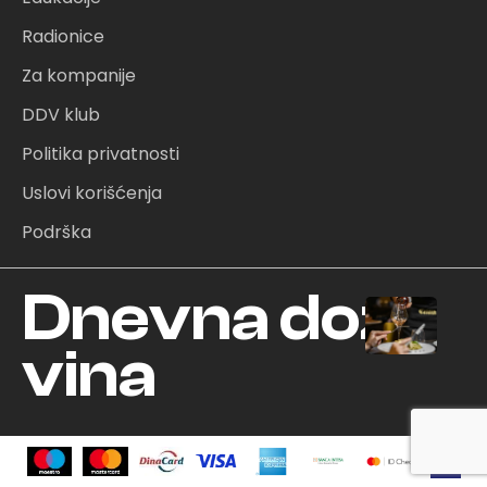
e
t
t
Radionice
b
a
u
o
g
b
Za kompanije
o
r
e
DDV klub
k
a
Politika privatnosti
m
Uslovi korišćenja
Podrška
Dnevna doza
vina