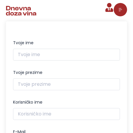
Pređi
na
sadržaj
Tvoje ime
Tvoje prezime
Korisničko ime
E-Mail