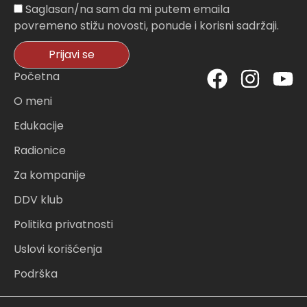
Sagasnost
Saglasan/na sam da mi putem emaila
povremeno stižu novosti, ponude i korisni sadržaji.
Prijavi se
F
I
Y
Početna
a
n
o
O meni
c
s
u
Edukacije
e
t
t
Radionice
b
a
u
o
g
b
Za kompanije
o
r
e
DDV klub
k
a
Politika privatnosti
m
Uslovi korišćenja
Podrška