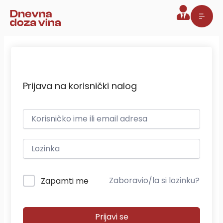
Pređi
na
sadržaj
Prijava na korisnički nalog
Zaboravio/la si lozinku?
Zapamti me
Prijavi se