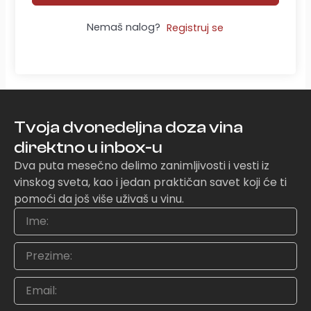
Nemaš nalog?
Registruj se
Tvoja dvonedeljna doza vina
direktno u inbox-u
Dva puta mesečno delimo zanimljivosti i vesti iz
vinskog sveta, kao i jedan praktičan savet koji će ti
pomoći da još više uživaš u vinu.
Ime
Prezime
Email